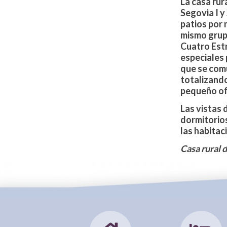
La casa rur
Segovia I y
patios por 
mismo grupo
Cuatro Est
especiales 
que se comu
totalizando
pequeño off
Las vistas 
dormitorios
las habitac
Casa rural 