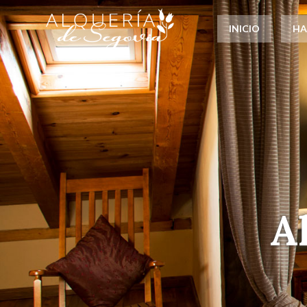
INICIO
HA
A