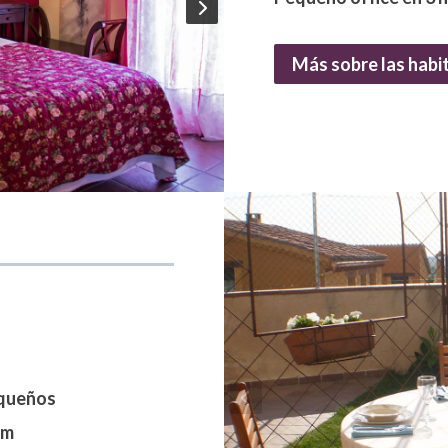
Más sobre las habi
equeños
um