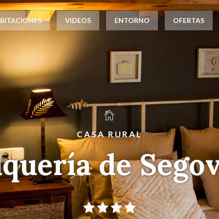
BITACIONES
VIDEOS
ENTORNO
OFERTAS
CASA RURAL
l
q
u
e
r
í
a
d
e
S
e
g
o