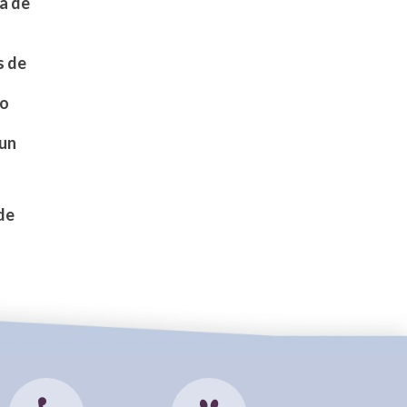
a de
s de
do
 un
 de