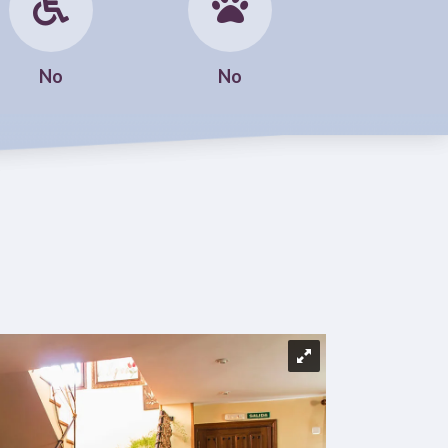
No
No