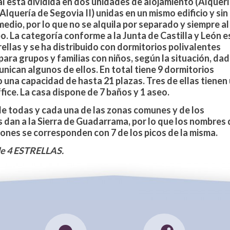
al está
dividida en dos unidades de alojamiento
(Alquerí
 Alquería de Segovia II) unidas en un mismo edificio y sin
medio, por lo que no se alquila por separado y siempre al
. La categoría conforme a la Junta de Castilla y León e
rellas
y se ha distribuido con dormitorios polivalentes
para grupos y familias con niños
, según la situación, da
nican algunos de ellos. En total tiene 9 dormitorios
 una capacidad de hasta 21 plazas. Tres de ellas tienen
ice. La casa dispone de 7 baños y 1 aseo.
de todas y cada una de
las zonas comunes y de los
 dan a la Sierra de Guadarrama
, por lo que los nombres
iones se corresponden con 7 de los picos de la misma.
de 4 ESTRELLAS.