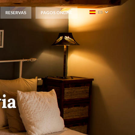
RESERVAS
PAGOS ONLINE
ES
v
i
a