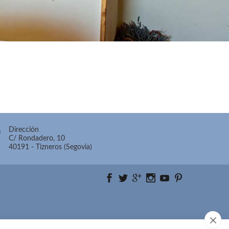
Dirección
C/ Rondadero, 10
40191
-
Tizneros (Segovia)