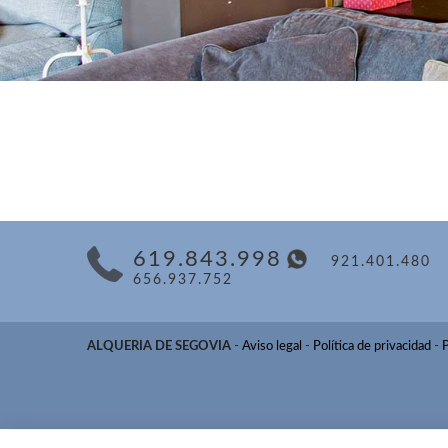
619.843.998
921.401.480
656.937.752
ALQUERIA DE SEGOVIA
-
Aviso legal
-
Política de privacidad
-
P