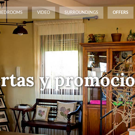
BEDROOMS
VIDEO
SURROUNDINGS
OFFERS
rtas y promoci